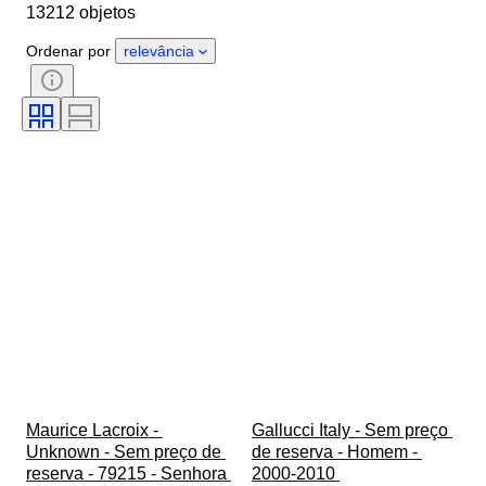
13212 objetos
Comprimento da bracelete do relógio
Objeto
País de origem
Ordenar por
relevância
Material
Género
Estado
Período
Certificação
Tema
Edição
Idioma
Cor
Movimento do relógio
Material da bracelete do relógio
Era
Reserva de energia
A tocar
Original/Réplica
Tipo de automobilia
Modelo
Maurice Lacroix - 
Gallucci Italy - Sem preço 
Unknown - Sem preço de 
de reserva - Homem - 
reserva - 79215 - Senhora 
2000-2010 