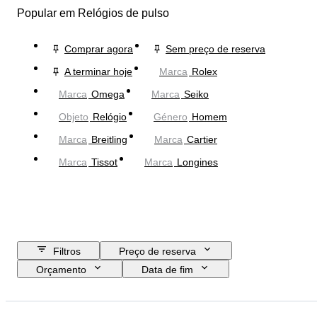
Popular em Relógios de pulso
Comprar agora
Sem preço de reserva
A terminar hoje
Marca
Rolex
Marca
Omega
Marca
Seiko
Objeto
Relógio
Género
Homem
Marca
Breitling
Marca
Cartier
Marca
Tissot
Marca
Longines
Filtros
Preço de reserva
Orçamento
Data de fim
Localização
Marca
Diâmetro da caixa