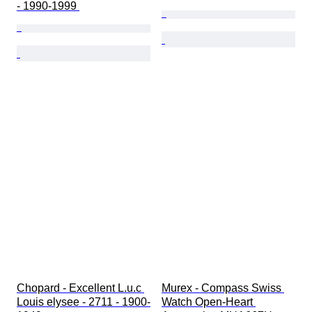
- 1990-1999 
Chopard - Excellent L.u.c 
Murex - Compass Swiss 
Louis elysee - 2711 - 1900-
Watch Open-Heart 