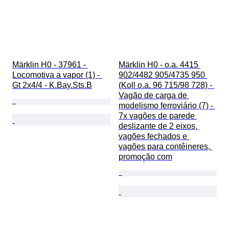
Märklin H0 - 37961 - 
Märklin H0 - o.a. 4415 
Locomotiva a vapor (1) - 
902/4482 905/4735 950 
Gt 2x4/4 - K.Bay.Sts.B
(Koll o.a. 96 715/98 728) - 
Vagão de carga de 
modelismo ferroviário (7) - 
7x vagões de parede 
deslizante de 2 eixos, 
vagões fechados e 
vagões para contêineres, 
promoção com