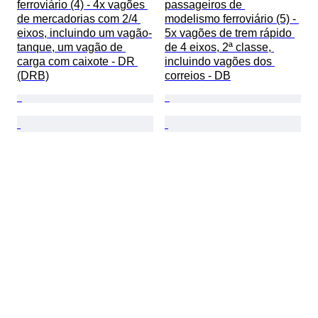
ferroviário (4) - 4x vagões 
passageiros de 
de mercadorias com 2/4 
modelismo ferroviário (5) - 
eixos, incluindo um vagão-
5x vagões de trem rápido 
tanque, um vagão de 
de 4 eixos, 2ª classe, 
carga com caixote - DR 
incluindo vagões dos 
(DRB)
correios - DB