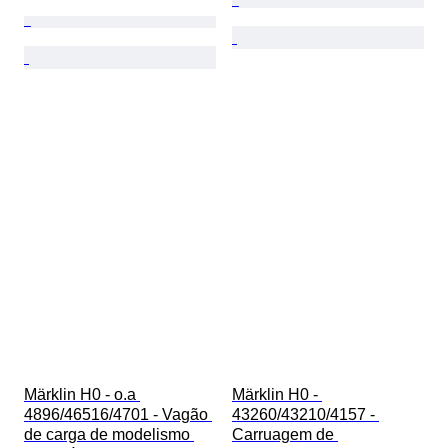
Märklin H0 - o.a 
Märklin H0 - 
4896/46516/4701 - Vagão 
43260/43210/4157 - 
de carga de modelismo 
Carruagem de 