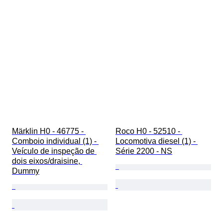
Märklin H0 - 46775 - 
Roco H0 - 52510 - 
Comboio individual (1) - 
Locomotiva diesel (1) - 
Veículo de inspeção de 
Série 2200 - NS
dois eixos/draisine, 
Dummy