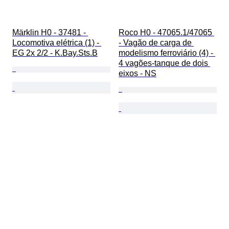
Märklin H0 - 37481 - 
Roco H0 - 47065.1/47065 
Locomotiva elétrica (1) - 
- Vagão de carga de 
EG 2x 2/2 - K.Bay.Sts.B
modelismo ferroviário (4) - 
4 vagões-tanque de dois 
eixos - NS