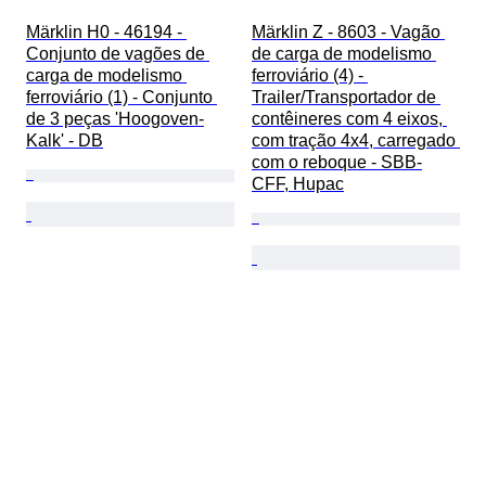
Märklin H0 - 46194 - 
Märklin Z - 8603 - Vagão 
Conjunto de vagões de 
de carga de modelismo 
carga de modelismo 
ferroviário (4) - 
ferroviário (1) - Conjunto 
Trailer/Transportador de 
de 3 peças 'Hoogoven-
contêineres com 4 eixos, 
Kalk' - DB
com tração 4x4, carregado 
com o reboque - SBB-
CFF, Hupac