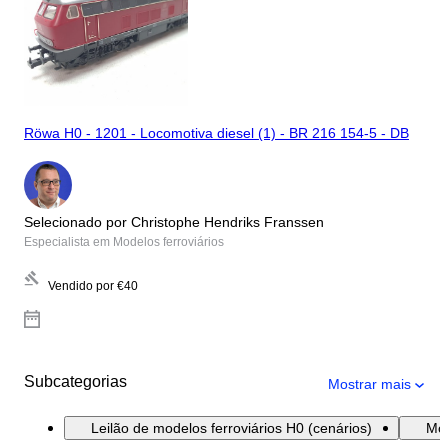
Röwa H0 - 1201 - Locomotiva diesel (1) - BR 216 154-5 - DB
Selecionado por Christophe Hendriks Franssen
Especialista em Modelos ferroviários
Vendido por
€40
Subcategorias
Mostrar mais
Leilão de modelos ferroviários H0 (cenários)
Mod