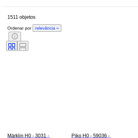
Localização
Marca
Objeto
País de origem
Material
1511 objetos
Estado
Extras
Período
Tema
Estilo
Cor
Ordenar por
relevância
Escala
Controlo
Fonte de alimentação
Empresa ferroviária
Era
Original/Réplica
Märklin H0 - 3031 - 
Piko H0 - 59036 - 