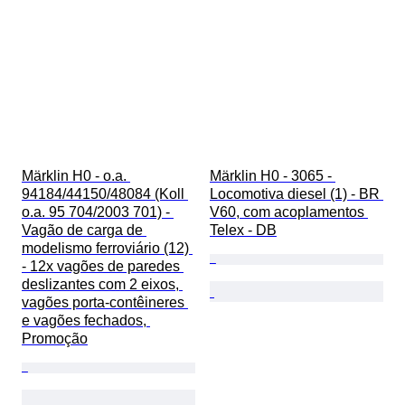
Märklin H0 - o.a. 
Märklin H0 - 3065 - 
94184/44150/48084 (Koll 
Locomotiva diesel (1) - BR 
o.a. 95 704/2003 701) - 
V60, com acoplamentos 
Vagão de carga de 
Telex - DB
modelismo ferroviário (12) 
- 12x vagões de paredes 
deslizantes com 2 eixos, 
vagões porta-contêineres 
e vagões fechados, 
Promoção