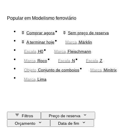
Popular em Modelismo ferroviário
Comprar agora
Sem preço de reserva
A terminar hoje
Marca
Märklin
Escala
H0
Marca
Fleischmann
Marca
Roco
Escala
N
Escala
Z
Objeto
Conjunto de comboios
Marca
Minitrix
Marca
Lima
Filtros
Preço de reserva
Orçamento
Data de fim