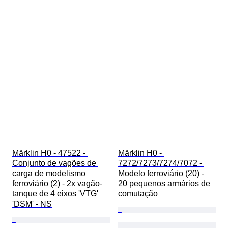
Märklin H0 - 47522 - 
Märklin H0 - 
Conjunto de vagões de 
7272/7273/7274/7072 - 
carga de modelismo 
Modelo ferroviário (20) - 
ferroviário (2) - 2x vagão-
20 pequenos armários de 
tanque de 4 eixos 'VTG' 
comutação
'DSM' - NS