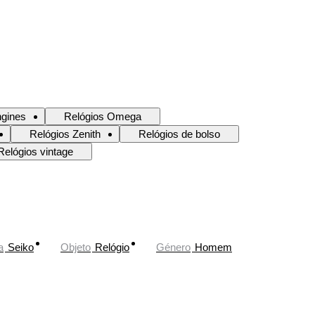
ngines
Relógios Omega
Relógios Zenith
Relógios de bolso
Relógios vintage
a
Seiko
Objeto
Relógio
Género
Homem