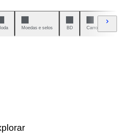
oda
Moedas e selos
BD
Carros e motos
Vi
xplorar