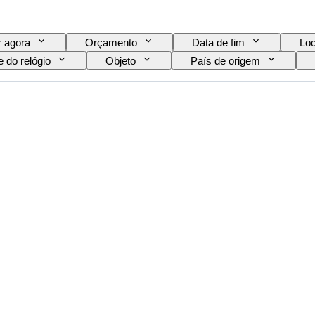
 agora
Orçamento
Data de fim
Loc
 do relógio
Objeto
País de origem
Tema
Encadernação
Edição
o relógio
Era
Modelo