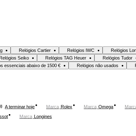
ng
Relógios Cartier
Relógios IWC
Relógios Lo
Relógios Seiko
Relógios TAG Heuer
Relógios Tudor
os essenciais abaixo de 1500 €
Relógios não usados
A terminar hoje
Marca
Rolex
Marca
Omega
Marc
ssot
Marca
Longines