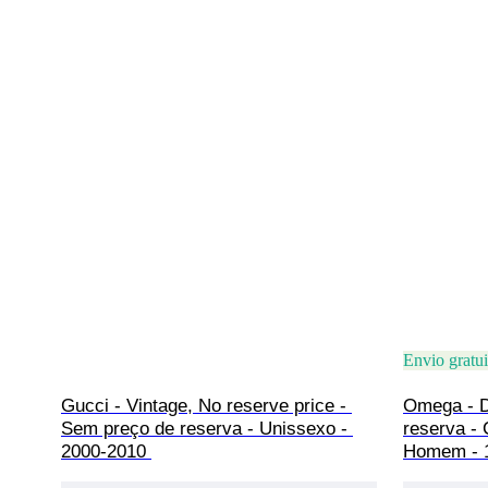
Envio gratui
Gucci - Vintage, No reserve price - 
Omega - D
Sem preço de reserva - Unissexo - 
reserva - 
2000-2010 
Homem - 