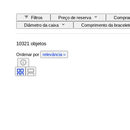
Filtros
Preço de reserva
Comprar
Diâmetro da caixa
Comprimento da bracelete
Extras
Período
Certificação
Movimento do relógio
Material da bracelete d
10321 objetos
Ordenar por
relevância