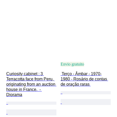
Envio gratuito
Curiosity cabinet : 3 
 Terço - Âmbar - 1970-
Terracotta face from Peru, 
1980 - Rosário de contas 
originating from an auction 
de oração raras 
house in France.  - 
Diorama