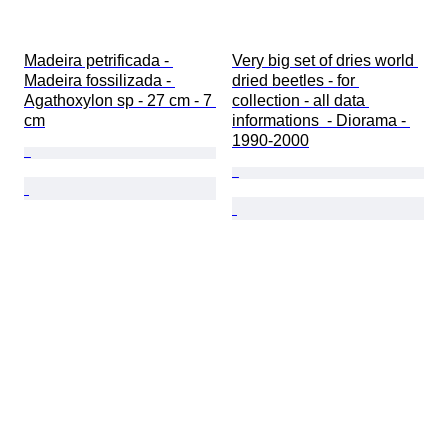
Madeira petrificada - 
Very big set of dries world 
Madeira fossilizada - 
dried beetles - for 
Agathoxylon sp - 27 cm - 7 
collection - all data 
cm
informations  - Diorama - 
1990-2000