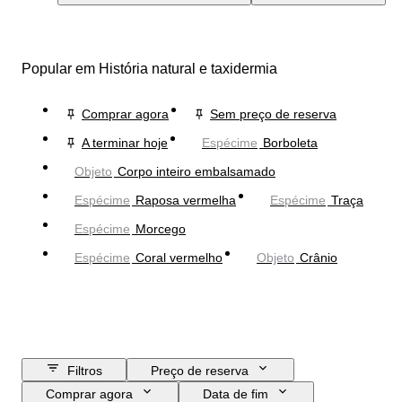
Popular em História natural e taxidermia
Comprar agora
Sem preço de reserva
A terminar hoje
Espécime
Borboleta
Objeto
Corpo inteiro embalsamado
Espécime
Raposa vermelha
Espécime
Traça
Espécime
Morcego
Espécime
Coral vermelho
Objeto
Crânio
Filtros
Preço de reserva
Comprar agora
Data de fim