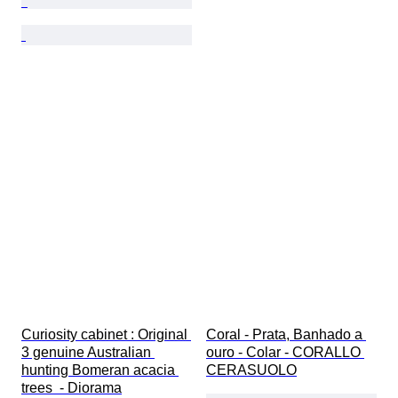
Curiosity cabinet : Original 
Coral - Prata, Banhado a 
3 genuine Australian 
ouro - Colar - CORALLO 
hunting Bomeran acacia 
CERASUOLO
trees  - Diorama