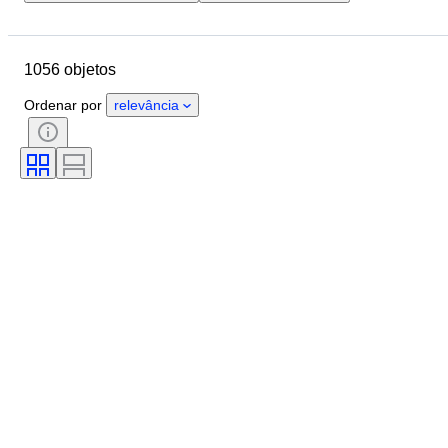
Orçamento
Localização
Tamanho
Dimensões
1056 objetos
Objeto
País de origem
Material
Género
Estado
Ordenar por
relevância
Período
Pedra
Certificação
Llei
Tema
Estilo
Assinatura
Corte
Forma mineral
Tamanho no artigo
Lustre da pérola
Tratamento
Qualidade da superfície da pérola
Original/Réplica
Era
Espécime