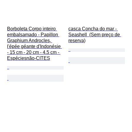
Borboleta Corpo inteiro 
casca Concha do mar - 
embalsamado - Papillon 
Seashell  (Sem preço de 
Graphium Androcles, 
reserva)
l'épée géante d'Indonésie 
- 15 cm - 20 cm - 4.5 cm - 
Espéciesnão-CITES