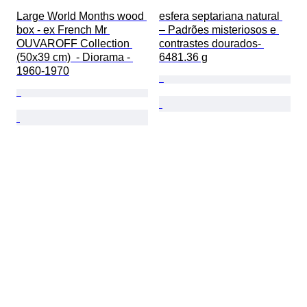
Large World Months wood 
esfera septariana natural 
box - ex French Mr 
– Padrões misteriosos e 
OUVAROFF Collection 
contrastes dourados- 
(50x39 cm)  - Diorama - 
6481.36 g
1960-1970