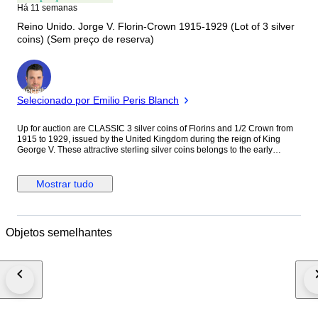
Há 11 semanas
Reino Unido. Jorge V. Florin-Crown 1915-1929 (Lot of 3 silver
coins) (Sem preço de reserva)
Especialista
Selecionado por Emilio Peris Blanch
Up for auction are CLASSIC 3 silver coins of Florins and 1/2 Crown from
1915 to 1929, issued by the United Kingdom during the reign of King
George V. These attractive sterling silver coins belongs to the early
George V series and features the traditional crowned cruciform shield
design. Struck during the First World War era, it is a historic and collectible
piece of British numismatic heritage. Offered here in excellent condition,
Mostrar tudo
with strong details, attractive surfaces, and very good overall eye appeal.
Original British silver coin Country: United Kingdom Denomination: 1
Florin and 1/2 Crown Years: 1915-1929 Reign: King George V Material:
Silver (.925) Weight: 36.59 g Condition: Excellent Classic early 20th-
Objetos semelhantes
century British silver issue Historic World War I to midwar period coinage
See images for correct impression!