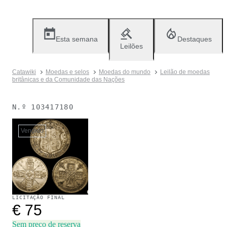
Esta semana
Destaques
Leilões
Catawiki
Moedas e selos
Moedas do mundo
Leilão de moedas
britânicas e da Comunidade das Nações
N.º
103417180
Vendido
LICITAÇÃO FINAL
€ 75
Sem preço de reserva