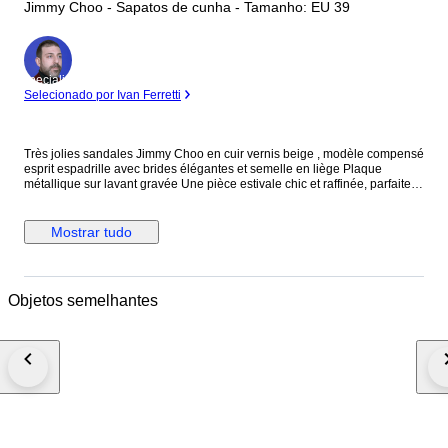
Jimmy Choo - Sapatos de cunha - Tamanho: EU 39
Especialista
Selecionado por Ivan Ferretti
Très jolies sandales Jimmy Choo en cuir vernis beige , modèle compensé
esprit espadrille avec brides élégantes et semelle en liège Plaque
métallique sur lavant gravée Une pièce estivale chic et raffinée, parfaite
pour allier confort et allure. Le talon compensé façon espadrille apporte
de la hauteur tout en restant très stable et agréable à porter, tandis que
les brides croisées structurent joliment le pied. Le contraste entre le daim
Mostrar tudo
doux et la semelle tressée aux nuances subtiles donne à ce modèle un
style à la fois sophistiqué et décontracté, idéal pour la saison estivale.
Taille 39 Neuf avec boîte d’origine Hauteur 12 cm Parfaites avec une robe
fluide, un jean ou une tenue habillée d’été. L’article sera emballé avec
Objetos semelhantes
soin et envoyé en recommandé. Les frais de douane sont à la charge de
l’acheteur.