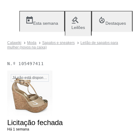
Esta semana
Destaques
Leilões
Catawiki
Moda
Sapatos e sneakers
Leilão de sapatos para
mulher (novos na caixa)
N.º
105497411
Já não está disponível
Licitação fechada
Há 1 semana