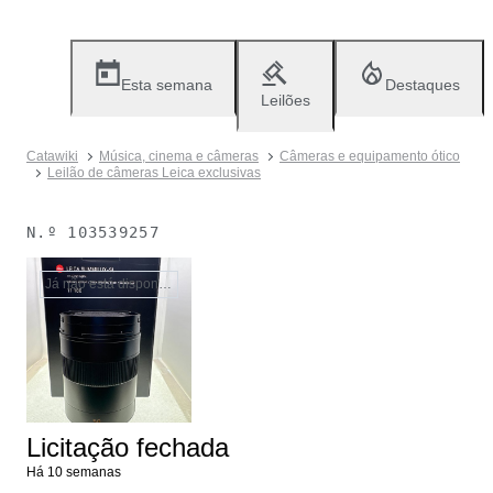
Esta semana
Destaques
Leilões
Catawiki
Música, cinema e câmeras
Câmeras e equipamento ótico
Leilão de câmeras Leica exclusivas
N.º
103539257
Já não está disponível
Licitação fechada
Há 10 semanas