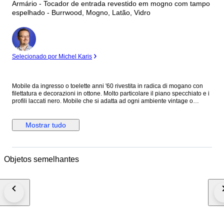
Armário - Tocador de entrada revestido em mogno com tampo
espelhado - Burrwood, Mogno, Latão, Vidro
Especialista
Selecionado por Michel Karis
Mobile da ingresso o toelette anni '60 rivestita in radica di mogano con
filettatura e decorazioni in ottone. Molto particolare il piano specchiato e i
profili laccati nero. Mobile che si adatta ad ogni ambiente vintage o
moderno, perfetto per ogni occasione. La toelette presenta normali segni
d'usura dovuti da età e utilizzo. Misure: L 118cm P 33.5cm H 51cm
Seguimi su Instagram: salottoviennese Spedizione tramite corriere
Mostrar tudo
PROFESSIONALE. Il corriere consegna dal Lunedì al Venerdì a LATO
STRADA, NO al piano. Nel caso di ritiro da parte dell'acquirente l'oggetto
non verrà imballato, se l'acquirente manda un suo corriere verrà usato
solo pluriball. Nel caso di acquisto da parte di acquirente Italiano verrà
Objetos semelhantes
richiesto il codice fiscale per l'emissione di regolare ricevuta fiscale, o i
dati se si necessita di fattura. Per acquirenti UK/Brexit contattarmi prima
dell'ordine per controllare la fattibilità della spedizione.