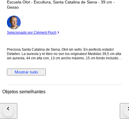
Escuela Olot - Escultura, Santa Catalina de Siena - 39 cm -
Gesso
Especialista
Selecionado por Clément Floch
Preciosa Santa Catalina de Siena, Olot sin sello. En perfecto estado!
Detalles: La aureola y el libro no son los originales! Medidas 39,5 cm alta
sin aureola, 44 cm alta con, 13 cm ancho máximo, 15 cm fondo incluido el
libro, 13x11,5 cm base. #santa #catalina #siena #SantaCatalinadeSiena
#olot #imaginería #religiosa #ojosdecristal #capilla #iglesia
#iglesiacatolica #ImagineríaReligiosa #IglesiaCatolicaApostolicaRomana
Mostrar tudo
Objetos semelhantes