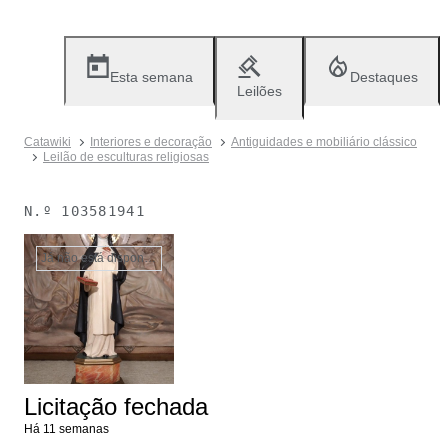
Esta semana
Destaques
Leilões
Catawiki
Interiores e decoração
Antiguidades e mobiliário clássico
Leilão de esculturas religiosas
N.º
103581941
Já não está disponível
Licitação fechada
Há 11 semanas