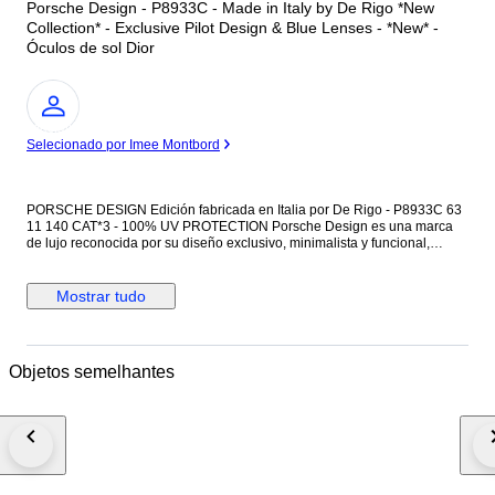
Porsche Design - P8933C - Made in Italy by De Rigo *New
Collection* - Exclusive Pilot Design & Blue Lenses - *New* -
Óculos de sol Dior
Especialista
Selecionado por Imee Montbord
PORSCHE DESIGN Edición fabricada en Italia por De Rigo - P8933C 63
11 140 CAT*3 - 100% UV PROTECTION Porsche Design es una marca
de lujo reconocida por su diseño exclusivo, minimalista y funcional,
inspirado en la excelencia del mundo automovilístico de Porsche. Sus
gafas de sol combinan materiales premium como titanio y fibra de
carbono, con tecnología avanzada como lentes polarizadas y antirreflejo,
Mostrar tudo
ofreciendo máxima calidad, ligereza y protección. Diseñadas para un
público exigente que busca elegancia y estilo atemporal, las gafas
Porsche Design son el equilibrio perfecto entre innovación, lujo y
practicidad. Esta edición de gafas de sol Porsche Design esta fabricada
Objetos semelhantes
en Italia por De Rigo, reconocido fabricante de gafas de lujo de marcas
como Chopard. *¡ Nota para los clientes habituales de gafas de sol
Porsche Design, los modelos fabricados por De Rigo se diferencian por
mas calidad, y modelos mas robustos y no tan ligeros en comparación a
los modelos fabricados por Rodenstock. !* Este modelo de gafas de sol
Porsche Design P8933C tiene un diseño rectangular, con una exclusiva
montura estilo piloto, fabricada de metal plateado con el nombre Porsche
Design grabado en el metal. Le acompañan unas exclusivas lentes de