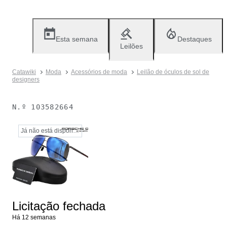
Esta semana
Destaques
Leilões
Catawiki
Moda
Acessórios de moda
Leilão de óculos de sol de
designers
N.º
103582664
Já não está disponível
Licitação fechada
Há 12 semanas