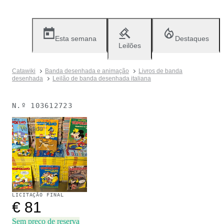
Esta semana
Destaques
Leilões
Catawiki
Banda desenhada e animação
Livros de banda
desenhada
Leilão de banda desenhada italiana
N.º
103612723
Vendido
LICITAÇÃO FINAL
€ 81
Sem preço de reserva