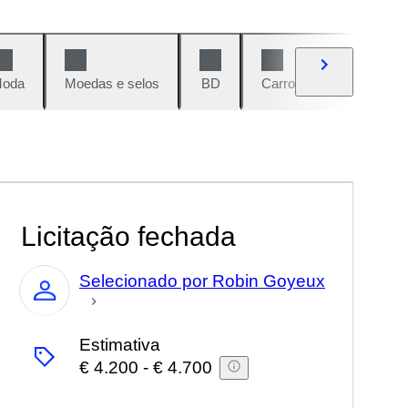
oda
Moedas e selos
BD
Carros e motos
Vi
Licitação fechada
Selecionado por Robin Goyeux
Especialista
Estimativa
€ 4.200
-
€ 4.700