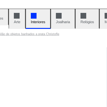
es
Arte
Interiores
Joalharia
Relógios
M
ilão de objetos banhados a prata Christofle