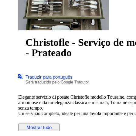
Christofle - Serviço de m
- Prateado
Traduzir para português
Será traduzido pelo Google Tradutor
Elegante servizio di posate Christofle modello Touraine, comp
armoniose e da un’eleganza classica e misurata, Touraine espri
senza tempo.
Un servizio completo, ideale per una tavola importante e per ch
Composizione – Servizio per 12 (127 pezzi)
Mostrar tudo
Posate da tavola:
• 12 Cucchiai da tavola 20.5 cm