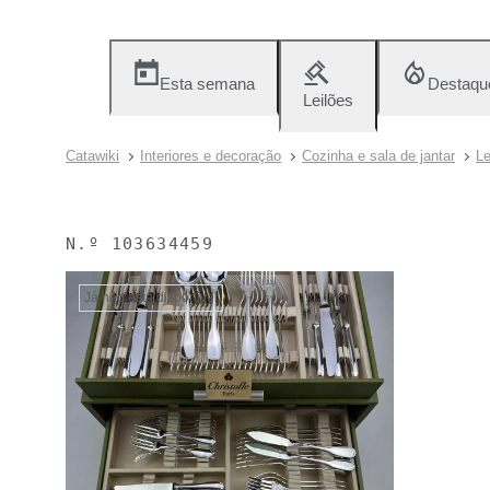
Esta semana
Destaqu
Leilões
Catawiki
Interiores e decoração
Cozinha e sala de jantar
Le
N.º
103634459
Já não está disponível