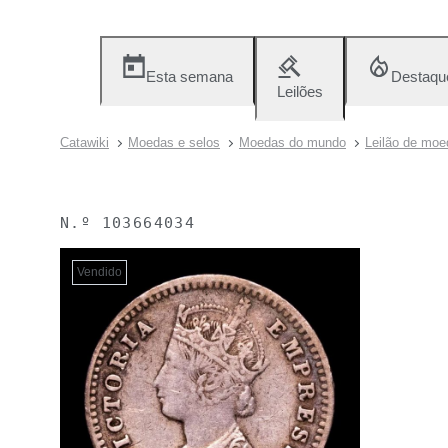
Esta semana
Destaqu
Leilões
Catawiki
Moedas e selos
Moedas do mundo
Leilão de moe
N.º
103664034
Vendido