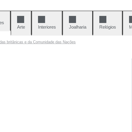
es
Arte
Interiores
Joalharia
Relógios
M
das britânicas e da Comunidade das Nações