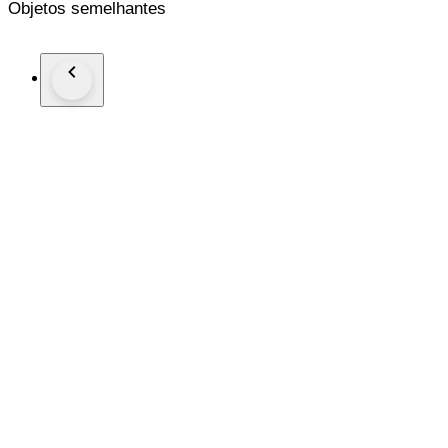
Objetos semelhantes
Good fine, nice old cabinet patina.
10065 2024-6392