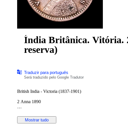
Índia Britânica. Vitória. 2 Annas
reserva)
Traduzir para português
Será traduzido pelo Google Tradutor
British India - Victoria (1837-1901)
2 Anna 1890
Silver (.917) • 1,46 g • ⌀ 15,7 mm
Mostrar tudo
KM# 488