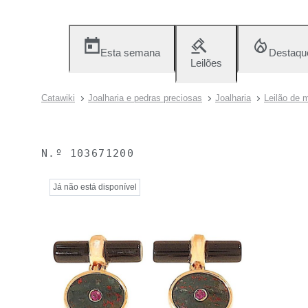
Esta semana
Destaqu
Leilões
Catawiki
Joalharia e pedras preciosas
Joalharia
Leilão de m
N.º
103671200
Já não está disponível