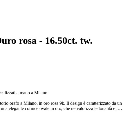
 - 16.50ct. tw.
 realizzati a mano a Milano
orio orafo a Milano, in oro rosa 9k. Il design è caratterizzato da un
na elegante cornice ovale in oro, che ne valorizza le tonalità e le
unto luce raffinato, mentre sull’estremità opposta due barrette in
contrasto deciso ed elegante.