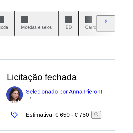
oda
Moedas e selos
BD
Carros e motos
Vi
Licitação fechada
Selecionado por Anna Pieront
Especialista
Estimativa
€ 650
-
€ 750