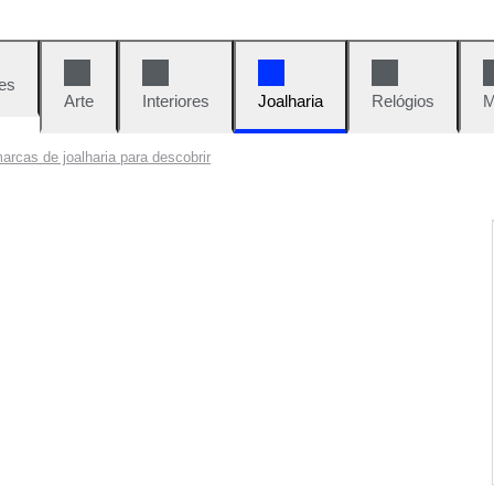
es
Arte
Interiores
Joalharia
Relógios
M
arcas de joalharia para descobrir