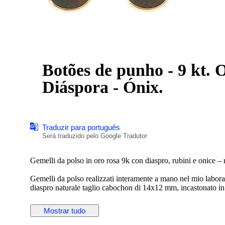
Botões de punho - 9 kt. Ouro rosa
Diáspora - Ónix.
Traduzir para português
Será traduzido pelo Google Tradutor
Gemelli da polso in oro rosa 9k con diaspro, rubini e onice –
Gemelli da polso realizzati interamente a mano nel mio laborat
diaspro naturale taglio cabochon di 14x12 mm, incastonato in u
venature uniche.
Mostrar tudo
Al centro, due rubini naturali taglio brillante aggiungono un p
onice, incastonate in una fascetta di oro massiccio, creano un 