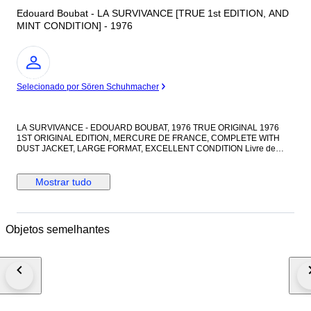
Edouard Boubat - LA SURVIVANCE [TRUE 1st EDITION, AND
MINT CONDITION] - 1976
Especialista
Selecionado por Sören Schuhmacher
LA SURVIVANCE - EDOUARD BOUBAT, 1976 TRUE ORIGINAL 1976
1ST ORIGINAL EDITION, MERCURE DE FRANCE, COMPLETE WITH
DUST JACKET, LARGE FORMAT, EXCELLENT CONDITION Livre de
Photographie majeur de la Photographie française du XXe siècle : La
Survivance, E. Boubat. Authentique œuvre de Photographie de l'ere des
humanistes (Willy Ronis, Édouard Boubat, Sudre, Doisneau, Cartier-
Mostrar tudo
Bresson etc). Édition originale de 1976, grand format, plusieurs
kilogrammes de Photographies magnifiques imprimées sur Papier de
qualité de conception parfaite, grammage très élevé, papier épais,
gravures des illustrations magnifiquement imprimées, livre de Luxe et en
Objetos semelhantes
condition excellent ! Très rare pour un livre ancien de plus de 50 ans
d'âge ! Grand livre épais, photographies duotone noir et blanc, avec index
des illustrations, condition excellent, plusieurs kilogrammes, Approx 130
pages, absolument complet, couverture pleine toile en lin impeccable,
jaquette présente, édition magnifique et photographies pleines de
nostalgie, livre somptueux! Aussi photogénique que Saul Leiter, Robert
Capa, Sudre, Ronis, Henri Cartier Bresson, etc. Grand livre majeur de la
Photographie du XXe siècle, en 1st printing 1st Original Edition 1976,