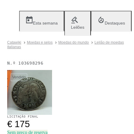
Esta semana
Destaques
Leilões
Catawiki
Moedas e selos
Moedas do mundo
Leilão de moedas
italianas
N.º
103698296
Vendido
LICITAÇÃO FINAL
€ 175
Sem preço de reserva