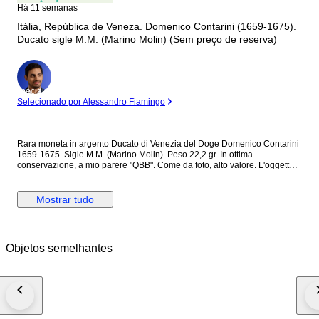
Há 11 semanas
Itália, República de Veneza. Domenico Contarini (1659-1675).
Ducato sigle M.M. (Marino Molin) (Sem preço de reserva)
Especialista
Selecionado por Alessandro Fiamingo
Rara moneta in argento Ducato di Venezia del Doge Domenico Contarini
1659-1675. Sigle M.M. (Marino Molin). Peso 22,2 gr. In ottima
conservazione, a mio parere "QBB". Come da foto, alto valore. L'oggetto
che riceverete è esattamente quello in fotografia. Se avete dubbi o
domande su dettagli chiedete pure, siamo a disposizione. Le
conservazioni indicate sono sempre a nostro parere (salvo perizie
Mostrar tudo
certificate) e fanno fede sempre le foto, fatte al meglio possibile.
Objetos semelhantes