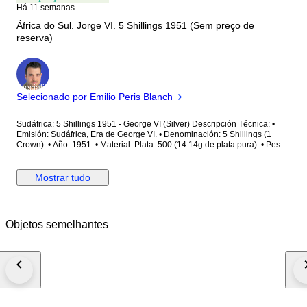
Há 11 semanas
África do Sul. Jorge VI. 5 Shillings 1951 (Sem preço de
reserva)
Especialista
Selecionado por Emilio Peris Blanch
Sudáfrica: 5 Shillings 1951 - George VI (Silver) Descripción Técnica: •
Emisión: Sudáfrica, Era de George VI. • Denominación: 5 Shillings (1
Crown). • Año: 1951. • Material: Plata .500 (14.14g de plata pura). • Peso
total: 28.28 g. • Diámetro: 38.61 mm. Estado de Conservación: • Grado:
UNC (Sin circular) / AU (Casi sin circular). • Observaciones: Excelente
ejemplar con brillo de ceca original muy vivo. Relieves del icónico
Mostrar tudo
Springbok y del retrato de George VI extremadamente nítidos. Sin pátina
ni oxidaciones, superficie limpia y brillante. Canto estriado en perfecto
estado.
Objetos semelhantes