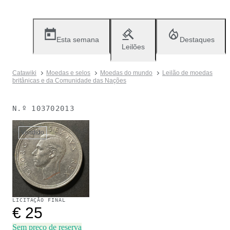
Esta semana
Destaques
Leilões
Catawiki
Moedas e selos
Moedas do mundo
Leilão de moedas
britânicas e da Comunidade das Nações
N.º
103702013
Vendido
LICITAÇÃO FINAL
€ 25
Sem preço de reserva