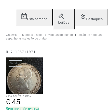
Esta semana
Destaques
Leilões
Catawiki
Moedas e selos
Moedas do mundo
Leilão de moedas
espanholas (seleção de prata)
N.º
103711971
Vendido
LICITAÇÃO FINAL
€ 45
Sem preço de reserva