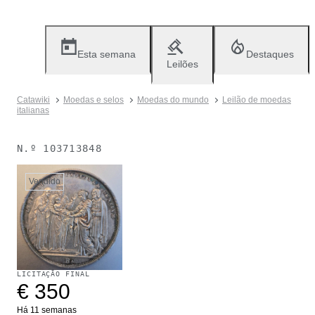
Esta semana
Destaques
Leilões
Catawiki
Moedas e selos
Moedas do mundo
Leilão de moedas
italianas
N.º
103713848
Vendido
LICITAÇÃO FINAL
€ 350
Há 11 semanas