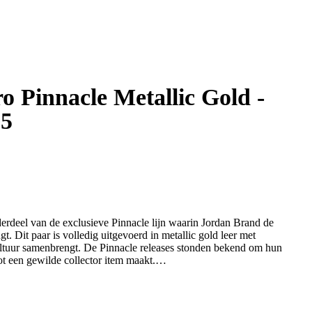
ro Pinnacle Metallic Gold -
.5
erdeel van de exclusieve Pinnacle lijn waarin Jordan Brand de
. Dit paar is volledig uitgevoerd in metallic gold leer met
cultuur samenbrengt. De Pinnacle releases stonden bekend om hun
t een gewilde collector item maakt.
aar, geleverd met originele doos. Een zeldzame kans voor
te voegen.