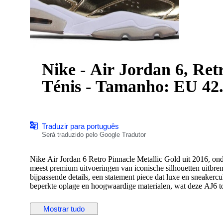
Nike - Air Jordan 6, Ret
Ténis - Tamanho: EU 42
Traduzir para português
Será traduzido pelo Google Tradutor
Nike Air Jordan 6 Retro Pinnacle Metallic Gold uit 2016, ond
meest premium uitvoeringen van iconische silhouetten uitbrengt
bijpassende details, een statement piece dat luxe en sneaker
beperkte oplage en hoogwaardige materialen, wat deze AJ6 to
Productcode 854271-730, maat US 9 / EU 42.5. Nieuw exempl
Mostrar tudo
verzamelaars om een deadstock Pinnacle aan de collectie toe 