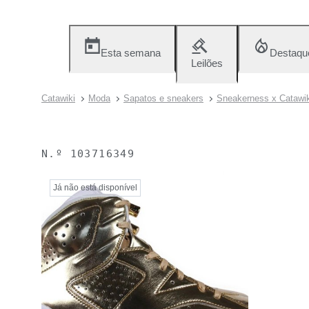
Esta semana
Destaqu
Leilões
Catawiki
Moda
Sapatos e sneakers
Sneakerness x Catawik
N.º
103716349
Já não está disponível