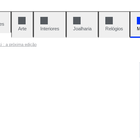
es
Arte
Interiores
Joalharia
Relógios
M
i : a próxima edição