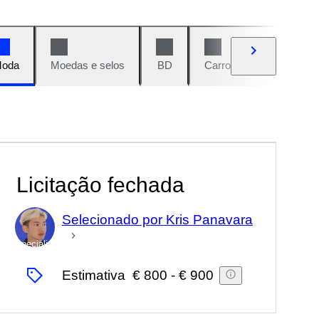
oda
Moedas e selos
BD
Carros e motos
Vi
Licitação fechada
Selecionado por Kris Panavara
Especialista
Estimativa
€ 800
-
€ 900