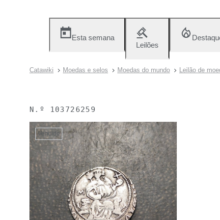
Esta semana
Destaqu
Leilões
Catawiki
Moedas e selos
Moedas do mundo
Leilão de moed
N.º
103726259
Vendido