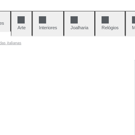
es
Arte
Interiores
Joalharia
Relógios
M
as italianas