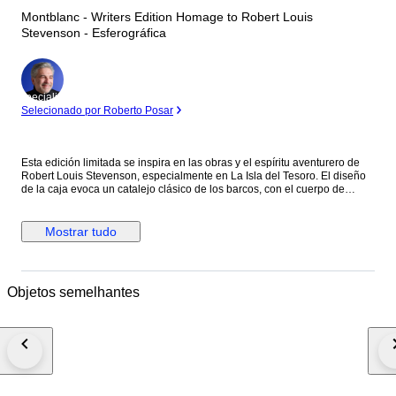
Montblanc - Writers Edition Homage to Robert Louis
Stevenson - Esferográfica
Especialista
Selecionado por Roberto Posar
Esta edición limitada se inspira en las obras y el espíritu aventurero de
Robert Louis Stevenson, especialmente en La Isla del Tesoro. El diseño
de la caja evoca un catalejo clásico de los barcos, con el cuerpo de
resina negra preciosa decorado con cruces ("X"), como en los mapas del
tesoro, y detalles náuticos. El clip de platino evoca un cordón de amarre,
y la rosa de los vientos grabada bajo el clip refuerza la temática de la
Mostrar tudo
navegación y el descubrimiento. La parte superior del capuchón luce el
emblema Montblanc con una calavera y huesos cruzados, una clara
referencia pirata a la obra.
Objetos semelhantes