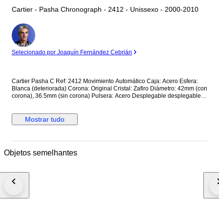
Cartier - Pasha Chronograph - 2412 - Unissexo - 2000-2010
Especialista
Selecionado por Joaquín Fernández Cebrián
Cartier Pasha C Ref: 2412 Movimiento Automático Caja: Acero Esfera:
Blanca (deteriorada) Corona: Original Cristal: Zafiro Diámetro: 42mm (con
corona), 36.5mm (sin corona) Pulsera: Acero Desplegable desplegable
original, Acero Año 2000 Aprox Swiss Made Revisado y funcionando
perfectamente. Envío registrado y asegurado. Shipping taxes outside of
the European Union will be the buyer's responsibility.
Mostrar tudo
Objetos semelhantes