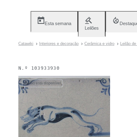
Esta semana
Destaqu
Leilões
Catawiki
Interiores e decoração
Cerâmica e vidro
Leilão de
N.º
103933930
Já não está disponível