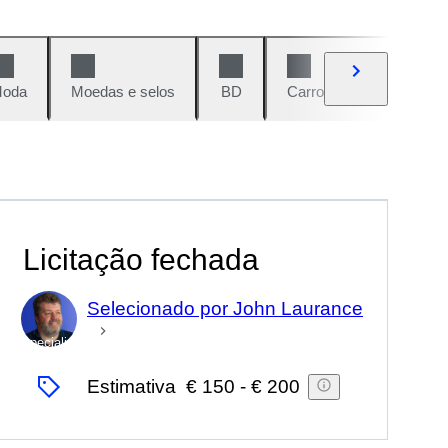
oda
Moedas e selos
BD
Carros e motos
Vi
Licitação fechada
Selecionado por John Laurance
Especialista
Estimativa
€ 150
-
€ 200