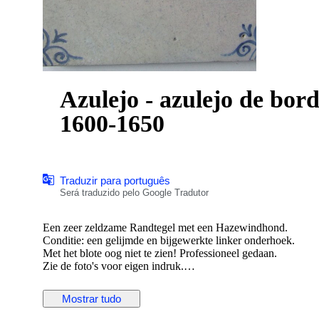
Azulejo - azulejo de bo
1600-1650
Traduzir para português
Será traduzido pelo Google Tradutor
Een zeer zeldzame Randtegel met een Hazewindhond.
Conditie: een gelijmde en bijgewerkte linker onderhoek.
Met het blote oog niet te zien! Professioneel gedaan.
Zie de foto's voor eigen indruk.
Afmetingen: 127x102x12 mm. Ca. 1640 waarschijnlijk gem
Bieden vanaf 125 euro.
Mostrar tudo
Wordt zorgvuldig verpakt en verzonden met track/trace code 