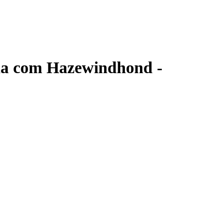
rda com Hazewindhond -
aakt in Makkum.
Postnl Pakketdienst