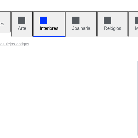
es
Arte
Interiores
Joalharia
Relógios
M
 azulejos antigos