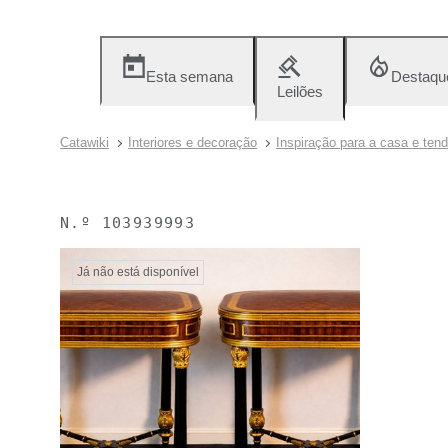
Esta semana
Destaqu
Leilões
Catawiki
Interiores e decoração
Inspiração para a casa e ten
N.º
103939993
Já não está disponível