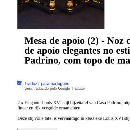
Mesa de apoio (2) - Noz 
de apoio elegantes no es
Padrino, com topo de ma
Traduzir para português
Será traduzido pelo Google Tradutor
2 x Elegante Louis XVI stijl bijzettafel van Casa Padrino, ui
fineer en rijk vergulde ornamenten.
Deze stijlvolle tafel is vervaardigd in klassieke Louis XVI st
rozet, uitgevoerd in hoogwaardig wortelnotenhout fineer (wa
het meubel een luxueuze en elegante uitstraling.