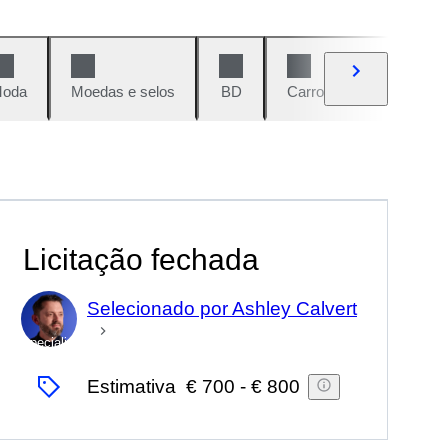
oda
Moedas e selos
BD
Carros e motos
Vi
Licitação fechada
Selecionado por Ashley Calvert
Especialista
Estimativa
€ 700
-
€ 800