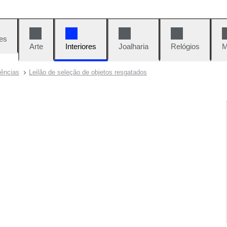
es
Arte
Interiores
Joalharia
Relógios
M
dências
Leilão de seleção de objetos resgatados