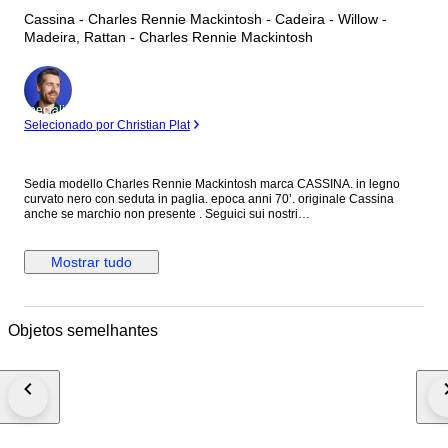
Cassina - Charles Rennie Mackintosh - Cadeira - Willow -
Madeira, Rattan - Charles Rennie Mackintosh
Especialista
Selecionado por Christian Plat
Sedia modello Charles Rennie Mackintosh marca CASSINA. in legno
curvato nero con seduta in paglia. epoca anni 70’. originale Cassina
anche se marchio non presente . Seguici sui nostri
social:@alexdesignmilano. Oggetto da collezione raro ed introvabile.
Sedia misure h. 103, h seduta 45, larghezza massima 45 cm, prof 40 cm
circa.
Mostrar tudo
Objetos semelhantes