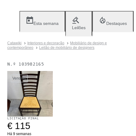
Esta semana
Destaques
Leilões
Catawiki
Interiores e decoração
Mobiliário de design e
contemporâneo
Leilão de mobiliário de designers
N.º
103982165
Vendido
LICITAÇÃO FINAL
€ 115
Há 9 semanas