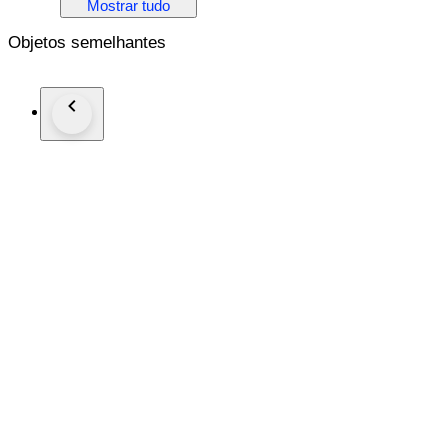
Mostrar tudo
Objetos semelhantes
METAL & STONES
Metal 14K Rose Gold
Stones Diamond
Diamond Carat 3.00
Stamp 585
TYPE & SIZE
Earring Type Dangle
Earring Closure Omega Back
Length 2.00" 5.0 cm
Width 1.0" 2.5 cm
Weight 27.7 grams
Condition Excellent
This jewelry piece is offered in estate condition
Shipping by FedEx/DHL Express delivery time 2-3 business d