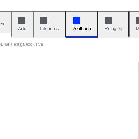
es
Arte
Interiores
Joalharia
Relógios
M
oalharia antiga exclusiva