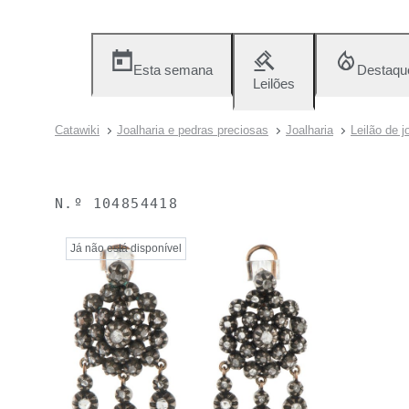
Esta semana
Destaqu
Leilões
Catawiki
Joalharia e pedras preciosas
Joalharia
Leilão de j
N.º
104854418
Já não está disponível