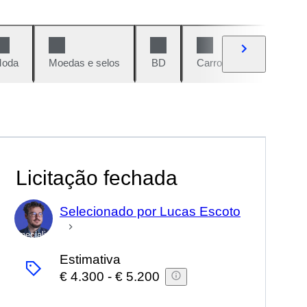
oda
Moedas e selos
BD
Carros e motos
Vi
Licitação fechada
Selecionado por Lucas Escoto
Especialista
Estimativa
€ 4.300
-
€ 5.200