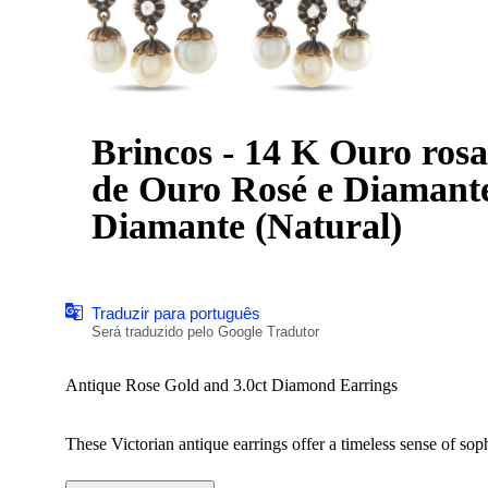
Brincos - 14 K Ouro rosa
de Ouro Rosé e Diamante de 3,0 c
Diamante (Natural)
Traduzir para português
Será traduzido pelo Google Tradutor
Antique Rose Gold and 3.0ct Diamond Earrings
These Victorian antique earrings offer a timeless sense of sop
sparkle to the settings, which are crafted from a combinati
movement. Each earring measures 2.0” long by 1.0” wide.