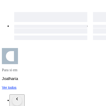
Boucles d'oreilles victoriennes anciennes en or rose 14 carats e
Orecchini vittoriani antichi in oro rosa 14 carati e argento con
Antike viktorianische Ohrringe aus 14-karätigem Roségold un
Para si em
Joalharia
Ver todos