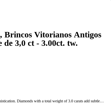
, Brincos Vitorianos Antigos
t - 3.00ct. tw.
histication. Diamonds with a total weight of 3.0 carats add subtle
on of 14K Rose Gold and Pearls dangling below complement every