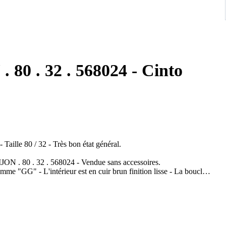
 80 . 32 . 568024 - Cinto
Taille 80 / 32 - Très bon état général.
MJON . 80 . 32 . 568024 - Vendue sans accessoires.
mme "GG" - L'intérieur est en cuir brun finition lisse - La boucle
Boucle en métal argenté : 5,3 cm x 6,5 cm.
mpte les photos.