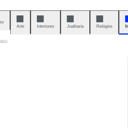
es
Arte
Interiores
Joalharia
Relógios
M
Gucci