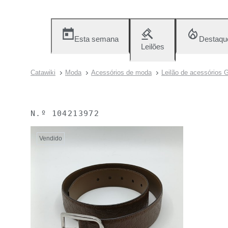
Esta semana
Destaqu
Leilões
Catawiki
Moda
Acessórios de moda
Leilão de acessórios 
N.º
104213972
Vendido