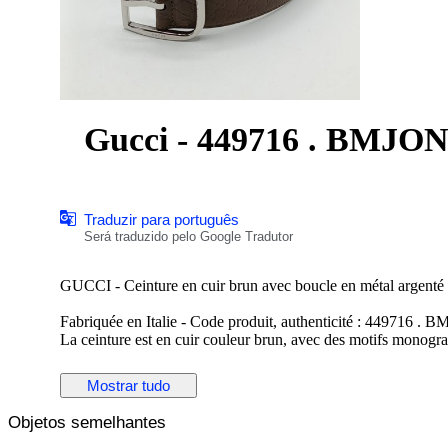
Gucci - 449716 . BMJON .
Traduzir para português
Será traduzido pelo Google Tradutor
GUCCI - Ceinture en cuir brun avec boucle en métal argenté - 
Fabriquée en Italie - Code produit, authenticité : 449716 . B
La ceinture est en cuir couleur brun, avec des motifs monogra
est en métal argenté, avec l'inscription "Gucci" gravée.
Mostrar tudo
Dimensions : Longueur totale 95 cm - Largeur du cuir 4 cm - 
La ceinture est réglable avec ses 5 trous de réglages d'origine.
Objetos semelhantes
La boucle présente des micros rayures merci de prendre en co