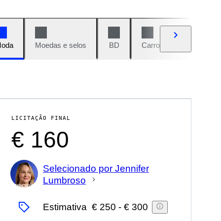
oda
Moedas e selos
BD
Carros e motos
Vi
LICITAÇÃO FINAL
€ 160
Selecionado por Jennifer
Lumbroso
Especialista
Estimativa
€ 250
-
€ 300