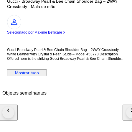
Gucci - Broadway Pearl & Bee Chain Shoulder Bag – 2WAY
Crossbody - Mala de mão
Especialista
Selecionado por Maxime Betticare
Gucci Broadway Pearl & Bee Chain Shoulder Bag – 2WAY Crossbody –
White Leather with Crystal & Pearl Studs – Model 453778 Description
Offered here is the striking Gucci Broadway Pearl & Bee Chain Shoulder
Bag, a standout piece celebrating the house’s iconic symbolism and
Alessandro Michele’s eclectic design language. Crafted in smooth white
leather and embellished with evenly spaced faux-pearl studs, this
Mostrar tudo
compact silhouette delivers bold elegance with a contemporary twist. The
centerpiece of the design is the oversized antiqued-gold bee clasp,
adorned with crystal stones and enamel striping—an emblem closely
associated with Gucci’s heritage. The chunky gold-tone chain strap offers
Objetos semelhantes
shoulder or high crossbody styling, while the detachable blue-red web
strap introduces a sporty contrast rooted in Gucci’s signature motifs. The
flap opens to a well-organized leather-lined interior featuring practical
pockets for everyday essentials. Compact yet functional, this collectible
design effortlessly elevates both daytime and evening looks, making it the
perfect conversation piece. Materials & Hardware • Exterior: Smooth white
calfskin leather • Interior: Light brown leather lining • Hardware: Antiqued
gold-tone metal chain, pearl-finish studs, crystal bee clasp • Includes:
Chain shoulder strap, web fabric strap • Interior code: 453778 / 486628 •