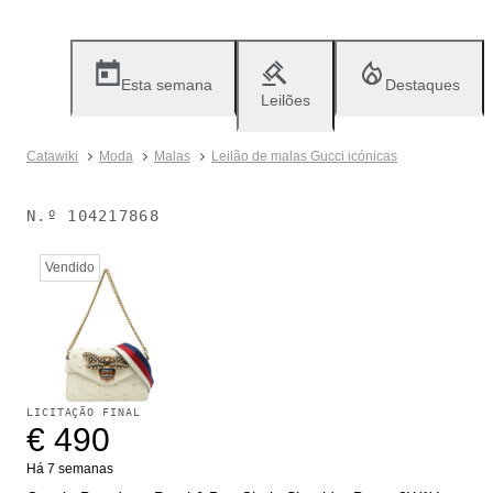
Esta semana
Destaques
Leilões
Catawiki
Moda
Malas
Leilão de malas Gucci icónicas
N.º
104217868
Vendido
LICITAÇÃO FINAL
€ 490
Há 7 semanas