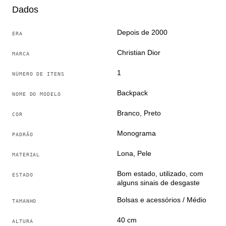
por isso nossa equipe só precisa selecionar bons
Dados
produtos para você
Traduzido pelo Google Tradutor
Depois de 2000
ERA
Christian Dior
MARCA
1
NÚMERO DE ITENS
Backpack
NOME DO MODELO
Branco, Preto
COR
Monograma
PADRÃO
Lona, Pele
MATERIAL
Bom estado, utilizado, com
ESTADO
alguns sinais de desgaste
Bolsas e acessórios / Médio
TAMANHO
40 cm
ALTURA