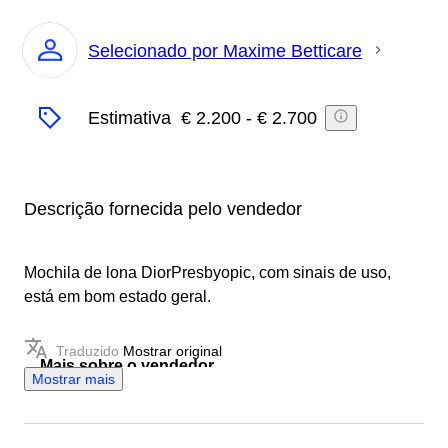
Selecionado por Maxime Betticare
Especialista
Estimativa
€ 2.200
-
€ 2.700
Descrição fornecida pelo vendedor
Mochila de lona DiorPresbyopic, com sinais de uso,
está em bom estado geral.
Traduzido
Mostrar original
Mais sobre o vendedor
Mostrar mais
Com 20 anos de experiência em moda de luxo,
insistimos que bons produtos têm valor patrimonial,