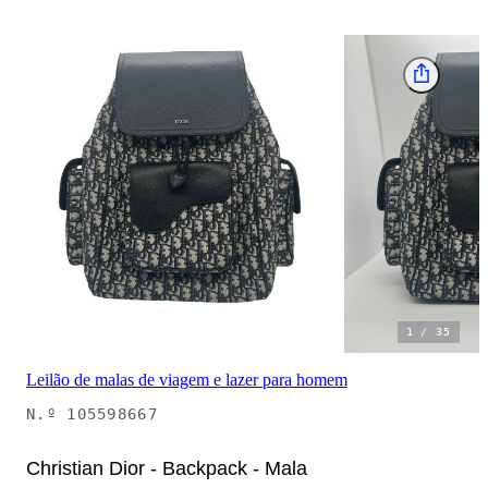
1
/
35
Leilão de malas de viagem e lazer para homem
N.º
105598667
Christian Dior - Backpack - Mala