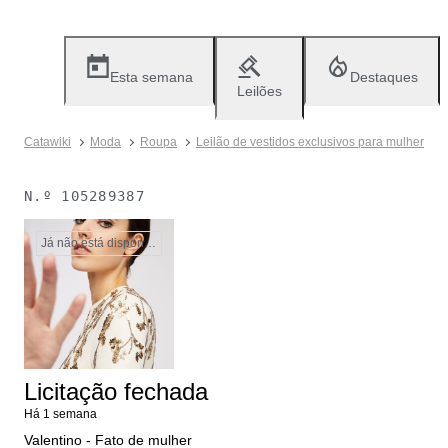
Esta semana
Destaques
Leilões
Catawiki
Moda
Roupa
Leilão de vestidos exclusivos para mulher
N.º
105289387
Já não está disponível
Licitação fechada
Há 1 semana
Valentino - Fato de mulher