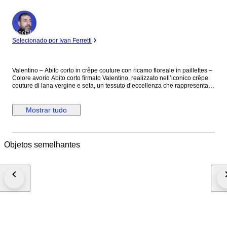
Especialista
Selecionado por Ivan Ferretti
Valentino – Abito corto in crêpe couture con ricamo floreale in paillettes –
Colore avorio Abito corto firmato Valentino, realizzato nell’iconico crêpe
couture di lana vergine e seta, un tessuto d’eccellenza che rappresenta
uno dei codici stilistici più riconoscibili della Maison. Il modello, dal taglio
a trapezio, presenta una silhouette sobria ed estremamente femminile,
arricchita da un ricercato ricamo floreale realizzato interamente a mano
Mostrar tudo
con paillettes color oro che si sviluppano sul corpetto, sulle maniche e sul
retro. Il design è pulito e minimal, ma estremamente raffinato. L’abito è
completamente foderato, per un comfort e una struttura impeccabili. Capo
prodotto in Italia. Composizione: 65% lana vergine – 35% seta Taglio 38
Objetos semelhantes
(misure disponibili su richiesta) Prezzo retail €3545 Mai indossato.
Spedito con tracciamento, assicurazione e imballaggio protetto.
#ExclusiveFashion2025