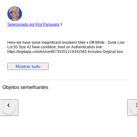
Especialista
Selecionado por Kris Panavara
Here we have some magnificent sneakers Nike x Off-White - Dunk Low
Lot 50 Size 42 New condition, tried on Authentication link :
https://legitapp.com/en/cert/6730351219342563 Includes Original box
Shipped Carefully Any Taxes/Customs duties are at the buyer's expense
Mostrar tudo
Objetos semelhantes