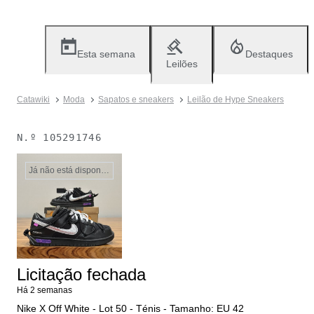
Esta semana
Destaques
Leilões
Catawiki
Moda
Sapatos e sneakers
Leilão de Hype Sneakers
N.º
105291746
Já não está disponível
Licitação fechada
Há 2 semanas
Nike X Off White - Lot 50 - Ténis - Tamanho: EU 42