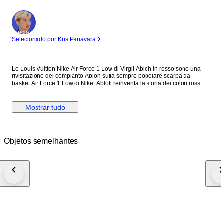
Especialista
Selecionado por Kris Panavara
Le Louis Vuitton Nike Air Force 1 Low di Virgil Abloh in rosso sono una
rivisitazione del compianto Abloh sulla sempre popolare scarpa da
basket Air Force 1 Low di Nike. Abloh reinventa la storia dei colori rosso
su bianco in lussuosa pelle stampata LV. Il marchio Louis Vuitton in oro
appare dappertutto. Abloh strizza l'occhio al suo marchio di
abbigliamento OFF-WHITE, con una piccola targhetta sotto lo swoosh e la
Mostrar tudo
scritta "AIR" stampata accanto alla parola "AIR" di Nike sull'intersuola.
Create nell'ambito di una collaborazione di grande successo, le Vuitton
Abloh Nike Air Force 1 Low hanno debuttato come un vero e proprio
oggetto da collezione. Rilasciata solo pochi mesi dopo la prematura
Objetos semelhantes
morte di Abloh, la colorway in bianco è stata una delle 47 versioni delle
Air Force 1 disegnate da Abloh. Questa scarpa è un'apprezzata
commemorazione di uno degli ultimi progetti del designer. A nostro
avviso, la caratteristica migliore delle Louis Vuitton Nike Air Force 1 Low è
l'interpretazione chic ma discreta di Abloh della palette di colori. Le Louis
Vuitton Nike Air Force 1 Low di Virgil Abloh in rosso sono uscite il 19
luglio del 2022 per una selezione di clienti esclusivi della Maison Le
scarpe vengono spedite nella confezione originale con la ricevuta
originale d'acquisto e con tutti gli accessori presenti nelle foto
dell'annuncio. Le scarpe non sono mai state indossate nemmeno per
essere provate in quanto sono da me personalmente state acquistate a