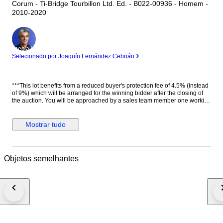
Corum - Ti-Bridge Tourbillon Ltd. Ed. - B022-00936 - Homem -
2010-2020
Especialista
Selecionado por Joaquín Fernández Cebrián
***This lot benefits from a reduced buyer's protection fee of 4.5% (instead
of 9%) which will be arranged for the winning bidder after the closing of
the auction. You will be approached by a sales team member one working
day after the auction has ended. They will help you further with the
discount*** Género: Hombre Estado: Nuevo Movimiento: Carga manual
(cuerda), Tourbillon. Calibre CO.022. 22 jewels. 72h power reserve.
Mostrar tudo
21600 A/h Caja: Titanio con tratamiento PVD, Tonel Corona: Con logo.
Titanio con tratamiento PVD. Tapa trasera: Con cristal. Con inscripciones.
Con logo. Sujeta con 6 tornillos. Titanio PVD negro. Esfera: Esqueleto.
Manecillas luminiscentes. Cristal: Zafiro curvo Correa: Negra. Piel de
Objetos semelhantes
cocodrilo auténtica. Cierre: Acero inoxidable. Con logo. Con pulsadores.
Deployante doble. Dimensiones: Diámetro (sin corona): 42.4 mm. Altura
con asas: 52 mm. Grueso: 13.6 mm. Anchura entre asas: 24 mm. Anchura
cierre: 21 mm. Peso: 125 gr Resistencia al agua: 3 Atm. Caja original de
madera. Documentación completa. Edición limitada de 50 piezas. Precio
de tarifa (PVP): 68000 €