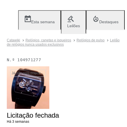
Esta semana
Destaques
Leilões
Catawiki
Relógios, canetas e isqueiros
Relógios de pulso
Leilão
de relógios nunca usados exclusivos
N.º
104971277
Já não está disponível
Licitação fechada
Há 3 semanas