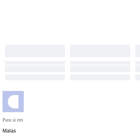
Para si em
Malas