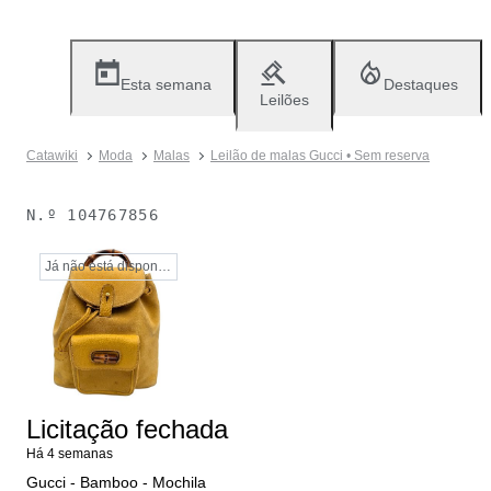
Esta semana
Destaques
Leilões
Catawiki
Moda
Malas
Leilão de malas Gucci • Sem reserva
N.º
104767856
Já não está disponível
Licitação fechada
Há 4 semanas
Gucci - Bamboo - Mochila