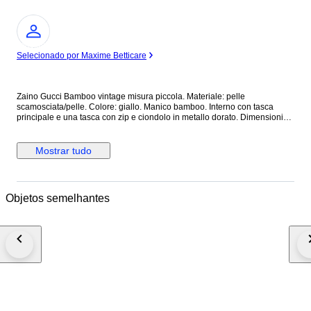
Especialista
Selecionado por Maxime Betticare
Zaino Gucci Bamboo vintage misura piccola. Materiale: pelle
scamosciata/pelle. Colore: giallo. Manico bamboo. Interno con tasca
principale e una tasca con zip e ciondolo in metallo dorato. Dimensioni
cm 22 (larghezza) x 22 (altezza) x 7 (profondità). Zaino vintage in ottime
condizioni che presenta principalmente difetti legati a macchie di sporco
per la conservazione soprattutto nelle parti in camoscio. Necessita
Mostrar tudo
semplicemente di pulizia. Deformazione dei manici in pelle, leggeri segni.
Leggero scolorimento, graffi e ossidazione delle parti metalliche,
Condizioni interne: buone condizioni. Leggero odore di chiuso.
Spedizione assicurata entro 24/48 ore dal pagamento. Eventuali
Objetos semelhantes
limitazioni o costi di importazione e dogana sono a carico dell'acquirente.