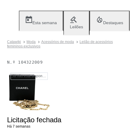
Esta semana
Destaques
Leilões
Catawiki
Moda
Acessórios de moda
Leilão de acessórios
femininos exclusivos
N.º
104322009
Já não está disponível
Licitação fechada
Há 7 semanas