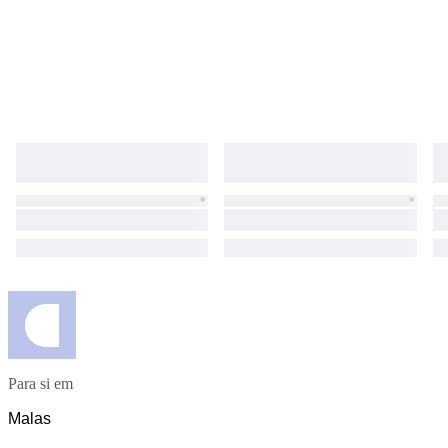
Para si em
Malas