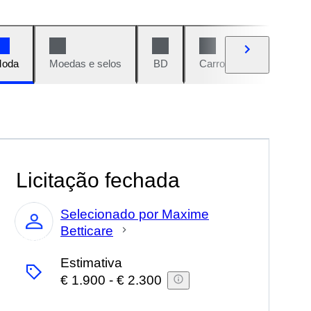
oda
Moedas e selos
BD
Carros e motos
Vi
Licitação fechada
Selecionado por Maxime
Betticare
Especialista
Estimativa
€ 1.900
-
€ 2.300