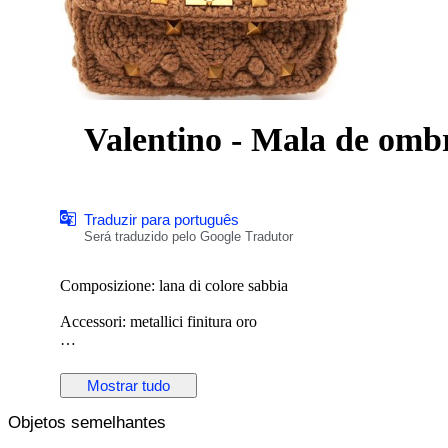
Valentino - Mala de omb
Traduzir para português
Será traduzido pelo Google Tradutor
Composizione: lana di colore sabbia
Accessori: metallici finitura oro
Manico in lana e tracolla in catena amovibile gold
Mostrar tudo
Chiusura con girello
Objetos semelhantes
Si porta a mano o a spalla