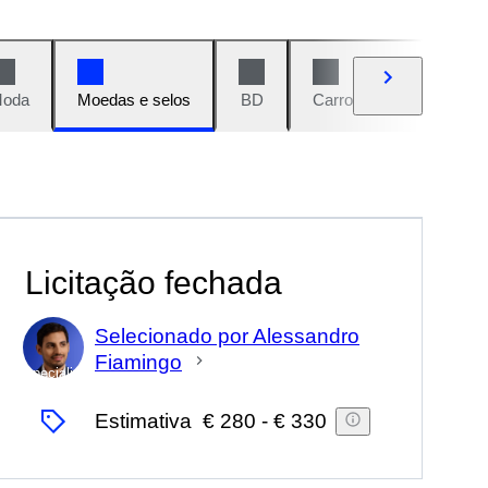
oda
Moedas e selos
BD
Carros e motos
Vi
Licitação fechada
Selecionado por Alessandro
Fiamingo
Especialista
Estimativa
€ 280
-
€ 330