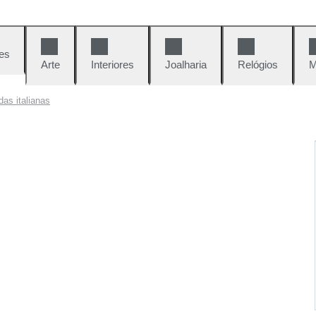
es
Arte
Interiores
Joalharia
Relógios
M
as italianas