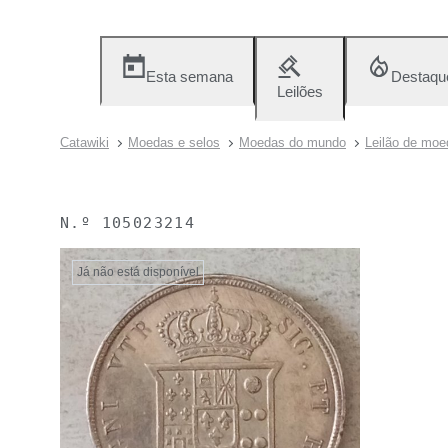
Esta semana
Destaqu
Leilões
Catawiki
Moedas e selos
Moedas do mundo
Leilão de moed
N.º
105023214
Já não está disponível