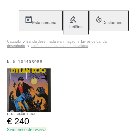
Esta semana
Destaques
Leilões
Catawiki
Banda desenhada e animação
Livros de banda
desenhada
Leilão de banda desenhada italiana
N.º
104403988
Vendido
LICITAÇÃO FINAL
€ 240
Sem preço de reserva