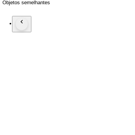
Objetos semelhantes
Bibliografia: U.La Pietra, Gio Ponti, L’Arte si Innamora dell’I
Spedizione interamente assicurata tramite corriere espresso T
N.B. Spediamo solo in europa, per altri paesi siete pregati di 