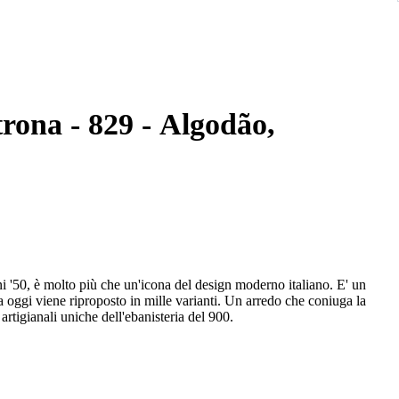
trona - 829 - Algodão,
i '50, è molto più che un'icona del design moderno italiano. E' un
a oggi viene riproposto in mille varianti. Un arredo che coniuga la
rtigianali uniche dell'ebanisteria del 900.
io alla bellezza ed alla funzionalità, offrendo un'esperienza di
stata realizzata in legno di noce massello giuntato e rifinita con
e il massimo confort di seduta.