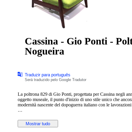
Cassina - Gio Ponti - Pol
Nogueira
Traduzir para português
Será traduzido pelo Google Tradutor
La poltrona 829 di Gio Ponti, progettata per Cassina negli ann
oggetto museale, il punto d'inizio di uno stile unico che ancor
modernità nascente del dopoguerra italiano con le lavorazioni a
Caratterizzata da un sistema meccanico reclinabile, é un omagg
seduta confortevole e elegante. La poltrona 829 in quest'asta è 
Mostrar tudo
tessuto imbottito con il vecchio sistema a cinghie per garantir