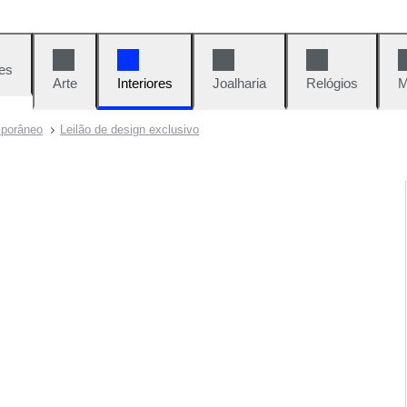
es
Arte
Interiores
Joalharia
Relógios
M
mporâneo
Leilão de design exclusivo