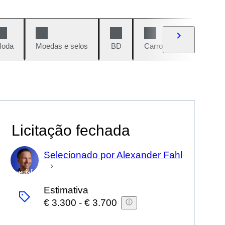
oda
Moedas e selos
BD
Carros e motos
Vi
Licitação fechada
Selecionado por Alexander Fahl
Especialista
Estimativa
€ 3.300
-
€ 3.700