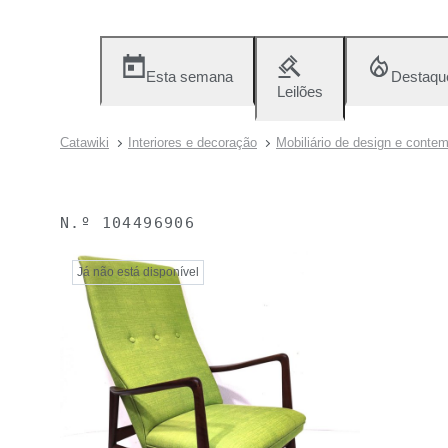
Esta semana
Destaqu
Leilões
Catawiki
Interiores e decoração
Mobiliário de design e conte
N.º
104496906
Já não está disponível