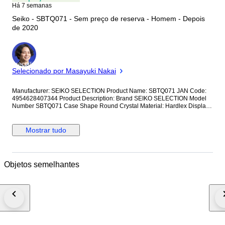
Há 7 semanas
Seiko - SBTQ071 - Sem preço de reserva - Homem - Depois
de 2020
Especialista
Selecionado por Masayuki Nakai
Manufacturer: SEIKO SELECTION Product Name: SBTQ071 JAN Code:
4954628407344 Product Description: Brand SEIKO SELECTION Model
Number SBTQ071 Case Shape Round Crystal Material: Hardlex Display
Type: Analog Clasp: Triple-fold Case Material: Stainless Steel Case
Diameter/Width: 38.5 millimeters Case Thickness: 9.6 millimeters Band
Material/Type: Stainless Steel Band Size: Men's Standard Band Width: 20
Mostrar tudo
millimeters Band Color: Silver Dial Color: Blue Bezel Material: Stainless
Steel Bezel Function: Tachymeter Bezel Calendar Function: Date Only
Other Functions: Chronograph Movement: Quartz SBTQ071 Quartz 10
ATM Water Resistance Tachymeter Stainless Steel Men's Watch Blank
Objetos semelhantes
warranty card included; not stamped or dated