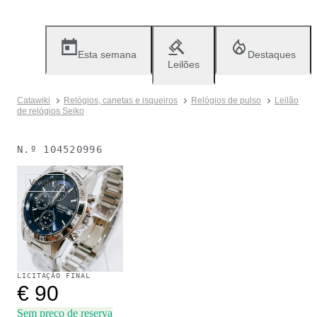
Esta semana
Destaques
Leilões
Catawiki
Relógios, canetas e isqueiros
Relógios de pulso
Leilão
de relógios Seiko
N.º
104520996
Vendido
LICITAÇÃO FINAL
€ 90
Sem preço de reserva