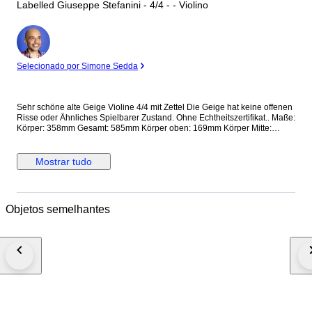
Labelled Giuseppe Stefanini - 4/4 - - Violino
Especialista
Selecionado por Simone Sedda
Sehr schöne alte Geige Violine 4/4 mit Zettel Die Geige hat keine offenen
Risse oder Ähnliches Spielbarer Zustand. Ohne Echtheitszertifikat.. Maße:
Körper: 358mm Gesamt: 585mm Körper oben: 169mm Körper Mitte:
117mm Körper unten: 209mm Als 'zertifiziert' oder 'zugeschrieben'
beschriebene Violinen und Bögen enthalten Bilder ihrer Zertifikate und
weisen daher einen höheren Grad an dokumentierter Sicherheit
Mostrar tudo
hinsichtlich Hersteller, Herkunft und Alter auf als Instrumente, die nur als
'etikettiert' (Violinen) oder 'gestempelt' (Bögen) beschrieben werden, für
die wir keinerlei Garantie übernehmen.
Objetos semelhantes