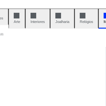
es
Arte
Interiores
Joalharia
Relógios
M
cas