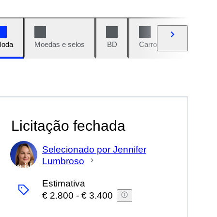
oda
Moedas e selos
BD
Carros e motos
Vi
Licitação fechada
Selecionado por Jennifer
Lumbroso
Especialista
Estimativa
€ 2.800
-
€ 3.400