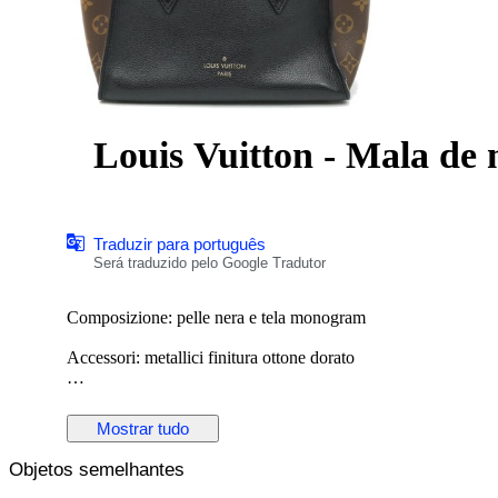
Louis Vuitton - Mala de
Traduzir para português
Será traduzido pelo Google Tradutor
Composizione: pelle nera e tela monogram
Accessori: metallici finitura ottone dorato
Manici in pelle e tracolla amovibile
Mostrar tudo
Chiusura a scatto
Objetos semelhantes
Borsa tipo shopping, si porta a mano o a spalla