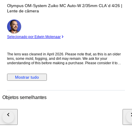
Olympus OM-System Zuiko MC Auto-W 2/35mm CLA´d 4/26 |
Lente de câmera
Especialista
Selecionado por Edwin Molenaar
The lens was cleaned in April 2026. Please note that, as this is an older
lens, some mold, fogging, and dirt may remain. We ask for your
understanding of this before making a purchase. Please consider it to
have been cleaned to a usable standard. [Functionality Check] Aperture:
Functionality verified Helicoid: Functionality verified [Condition] There
were no noticeable scratches or dents on the exterior. Please refer to the
Mostrar tudo
photos for a closer look at the exterior. [Optics] The interior of the lens is
clear to the naked eye. When checked with an LED light, there are mold
stains on the front element. The rear element shows mold stains and
cloudiness. [Accessories] Before and after the cap [Features] “A fast
Objetos semelhantes
vintage 35mm lens offering classic rendering with a soft, atmospheric look
wide open and improved sharpness when stopped down.” [From the
Seller] Thank you for viewing our products. We plan to carry a wide range
of models, from vintage cameras to digital cameras! All cameras listed
here have been tested and are in working condition, so please consider
them! [Store ID] April 6, 2026 66-4-7 ・[Shipping Information]・
※※Important Notice: Due to the current deterioration of the situation in the
Middle East, we are unable to ship via EMS to Portugal, Croatia, and