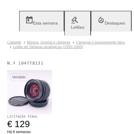
Esta semana
Destaques
Leilões
Catawiki
Música, cinema e câmeras
Câmeras e equipamento ótico
Leilão de câmeras analógicas (1950-2000)
N.º
104778131
Vendido
LICITAÇÃO FINAL
€ 129
Há 6 semanas