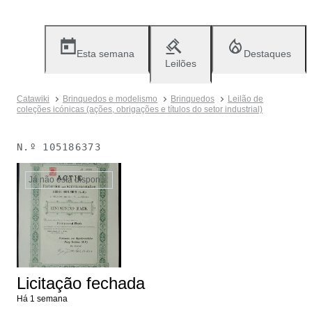
Esta semana
Destaques
Leilões
Catawiki
Brinquedos e modelismo
Brinquedos
Leilão de
coleções icónicas (ações, obrigações e títulos do setor industrial)
N.º
105186373
Já não está disponível
Licitação fechada
Há 1 semana