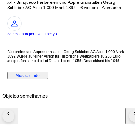
xxl - Brinquedo Färbereien und Appreturanstalten Georg
Schleber AG Actie 1.000 Mark 1892 + 6 weitere - Alemanha
Especialista
Selecionado por Evan Lacey
Färbereien und Appreturanstalten Georg Schleber AG Actie 1.000 Mark
1892 Wurde auf einer Aution für Historische Wertpapiere zu 250 Euro
ausgerufen siehe die Lot Details Losnr.: 1055 (Deutschland bis 1945
(Nicht Reichsbank)) Titel: Färbereien und Appreturanstalten Georg
Schleber AG Auflistung: Actie 1.000 Mark 1.10.1892. Gründeremission
(Auflage 3500, R 7). Ausruf: 250,00 EUR Ausgabe- datum: 01.10.1892
Mostrar tudo
Ausgabe- ort: Reichenbach i.V. und Greiz + 6 weitere Internationaler
Versand + Tracking
Objetos semelhantes