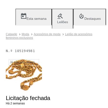
Esta semana
Destaques
Leilões
Catawiki
Moda
Acessórios de moda
Leilão de acessórios
femininos exclusivos
N.º
105194981
Já não está disponível
Licitação fechada
Há 2 semanas