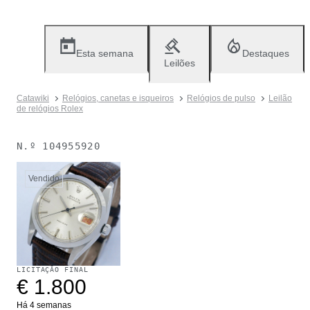
Esta semana
Destaques
Leilões
Catawiki
Relógios, canetas e isqueiros
Relógios de pulso
Leilão
de relógios Rolex
N.º
104955920
Vendido
LICITAÇÃO FINAL
€ 1.800
Há 4 semanas