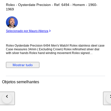
Rolex - Oysterdate Precision - Ref. 6494 - Homem - 1960-
1969
Especialista
Selecionado por Mauro Atienza
Rolex Oysterdate Precision 6494 Men's Watch! Rolex stainless steel case
Case measures 34mm ( Excluding Crown) Rolex refinsihed silver dial
with silver hands Rolex hand winding movement Rolex signed
screwdown crown Non quickset date (Red/Black date) Reference
number: 6494 New genuine leather strap (Non Rolex) This watch is
guaranteed to be genuine Rolex. Shipping by Fedex, DHL or EMS
Mostrar tudo
depending on destination We are not responsible for any customs delays
or fees. Duty tax fees/import fees to be paid by buyer is available. If
winning bidder decides to cancel / withdraw they will bear risk , cost of all
shipping and return import duties of seller.
Objetos semelhantes