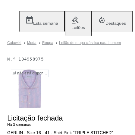
Esta semana
Destaques
Leilões
Catawiki
Moda
Roupa
Leilão de roupa clássica para homem
N.º
104958975
Já não está disponível
Licitação fechada
Há 3 semanas
GERLIN - Size 16 - 41 - Shirt Pink "TRIPLE STITCHED"