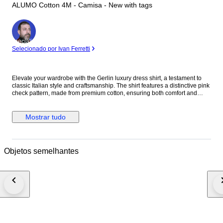
ALUMO Cotton 4M - Camisa - New with tags
Especialista
Selecionado por Ivan Ferretti
Elevate your wardrobe with the Gerlin luxury dress shirt, a testament to
classic Italian style and craftsmanship. The shirt features a distinctive pink
check pattern, made from premium cotton, ensuring both comfort and
durability. With its long sleeves, standard cuffs, and a spread collar that
adds a touch of sophistication, this shirt is designed for those who
appreciate attention to detail. Tailored to a regular fit, this no-size shirt
Mostrar tudo
offers a timeless aesthetic that's versatile for both casual and formal
occasions. Its alumo cotton fabric, known for its breathability and strength,
makes it a suitable choice for year-round wear. Proudly made in Italy, it's a
limited edition piece that promises to be a standout in any discerning
Objetos semelhantes
gentleman's collection. Material: 100% Cotton