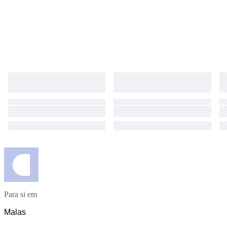
Para si em
Malas