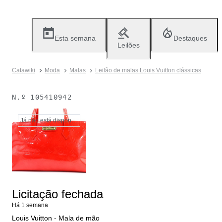
Esta semana
Destaques
Leilões
Catawiki
Moda
Malas
Leilão de malas Louis Vuitton clássicas
N.º
105410942
Já não está disponível
Licitação fechada
Há 1 semana
Louis Vuitton - Mala de mão